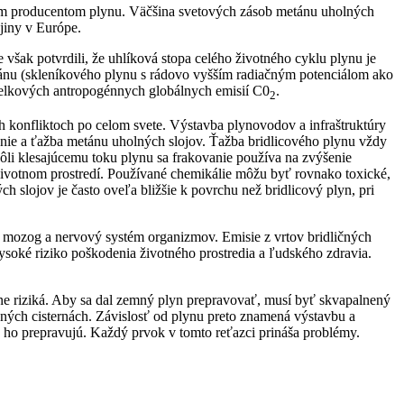
vým producentom plynu. Väčšina svetových zásob metánu uholných
jiny v Európe.
šak potvrdili, že uhlíková stopa celého životného cyklu plynu je
tánu (skleníkového plynu s rádovo vyšším radiačným potenciálom ako
celkových antropogénnych globálnych emisií C0
.
2
h konfliktoch po celom svete. Výstavba plynovodov a infraštruktúry
anie a ťažba metánu uholných slojov. Ťažba bridlicového plynu vždy
vôli klesajúcemu toku plynu sa frakovanie používa na zvýšenie
a životnom prostredí. Používané chemikálie môžu byť rovnako toxické,
h slojov je často oveľa bližšie k povrchu než bridlicový plyn, pri
h mozog a nervový systém organizmov. Emisie z vrtov bridličných
soké riziko poškodenia životného prostredia a ľudského zdravia.
e riziká. Aby sa dal zemný plyn prepravovať, musí byť skvapalnený
aných cisternách. Závislosť od plynu preto znamená výstavbu a
 ho prepravujú. Každý prvok v tomto reťazci prináša problémy.