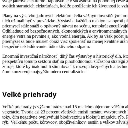
svoje jadrové elektrárne. Japonsko je v súčasnosti na podobnej ceste
svojich starnúcich elektrárňach, keďže predĺženie ich životnosti je 
Plány na výstavbu jadrových elektrární čelia vážnym investičným pro
nich už mali byť v prevádzke. Výstavba každého reaktora sa oproti 
priemysel stále snaží o opätovný návrat na scénu, tentokrát zneužívaj
Odhliadnuc od bezpečnostných, ekonomických a environmentálnych dôsl
energie vetra na pevnine aj ako vodná energia. Ak by sa však počet ja
priemysel sa bude musieť čoraz viac spoliehať na menej kvalitné ur
bezpečné uskladňovanie rádioaktívneho odpadu.
Enormná investičná náročnosť, dlhý čas výstavby a historický dlh, 
perspektívu tomuto sektoru stať sa plnohodnotnou súčasťou stratégií z
zdroje, ktoré by inak mohli stimulovať k rozvoju bezpečných a techno
ňom konzervuje najvyššiu mieru centralizácie.
Veľké priehrady
Veľké priehrady (s výškou hrádze nad 15 m alebo objemom väčším ak
vegetácie. Tvoria asi 23 percent všetkých emisií metánu vytvorenýc
toky, čím negatívne ovplyvňujú biodiverzitu a blokujú migráciu rýb. 
rýb. Veľkému počtu kôrovcov, obojživelníkov, rastlín a vtákov závis