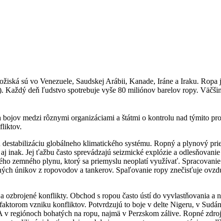
žiská sú vo Venezuele, Saudskej Arábii, Kanade, Iráne a Iraku. Ropa je
. Každý deň ľudstvo spotrebuje vyše 80 miliónov barelov ropy. Väčšina 
a bojov medzi rôznymi organizáciami a štátmi o kontrolu nad týmito pr
liktov.
 destabilizáciu globálneho klimatického systému. Ropný a plynový pr
j inak. Jej ťažbu často sprevádzajú seizmické explózie a odlesňovani
ého zemného plynu, ktorý sa priemyslu neoplatí využívať. Spracovanie 
pných únikov z ropovodov a tankerov. Spaľovanie ropy znečisťuje ovzdu
ozbrojené konflikty. Obchod s ropou často ústí do vyvlastňovania a ná
 faktorom vzniku konfliktov. Potvrdzujú to boje v delte Nigeru, v Sudá
A v regiónoch bohatých na ropu, najmä v Perzskom zálive. Ropné zdroj