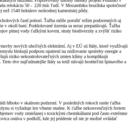
 základným službám. Pripravovaný uholný banský projekt Phulbari v
ada relokáciu 50 - 220 tisíc ľudí. V Mozambiku brazílska spoločnosť
j než 1540 hektárov neúrodnej kamenistej pôdy.
vrcholových častí pohorí. Ťažba môže porušiť režim podzemných aj
e v okolí baní. Poddolované územia sa neraz prepadávajú. Ťažba
jov pitnej vody ťažkými kovmi, straty biodiverzity a zvýšiť riziko
ýstavby nových uhoľných elektrární. Aj v EÚ sú štáty, ktoré využívajú
iemyslu blokujú podporu opatrení na znižovanie spotreby energie a
zvyšujú riziko nekontrolovateľných zmien klímy a komplikujú
 Tieto dve najľudnatejšie štáty sa totiž stávajú hostiteľmi špinavého a
rúdi hlboko v skalnom podzemí. V posledných rokoch rastie ťažba
lynu si vyžaduje len vŕtanie studne. K ťažbe nekonvenčných foriem
h objemov vody zmiešanej s toxickými chemikáliami pod často extrémne
ovica ostáva v podloží, kde jej prúdenie už nie je možné ovládať