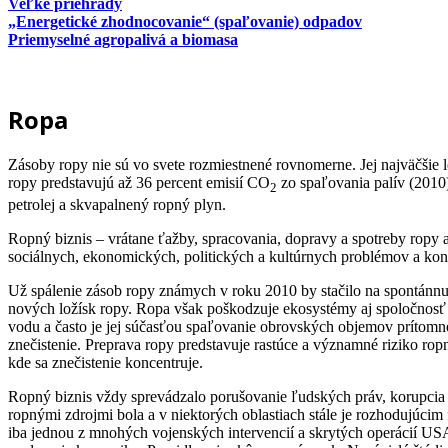
Veľké priehrady
„Energetické zhodnocovanie“ (spaľovanie) odpadov
Priemyselné agropalivá a biomasa
Ropa
Zásoby ropy nie sú vo svete rozmiestnené rovnomerne. Jej najväčšie lo
ropy predstavujú až 36 percent emisií CO
zo spaľovania palív (2010)
2
petrolej a skvapalnený ropný plyn.
Ropný biznis – vrátane ťažby, spracovania, dopravy a spotreby ropy 
sociálnych, ekonomických, politických a kultúrnych problémov a konf
Už spálenie zásob ropy známych v roku 2010 by stačilo na spontánnu
nových ložísk ropy. Ropa však poškodzuje ekosystémy aj spoločnosť a
vodu a často je jej súčasťou spaľovanie obrovských objemov prítomn
znečistenie. Preprava ropy predstavuje rastúce a významné riziko ro
kde sa znečistenie koncentruje.
Ropný biznis vždy sprevádzalo porušovanie ľudských práv, korupcia a 
ropnými zdrojmi bola a v niektorých oblastiach stále je rozhodujúcim
iba jednou z mnohých vojenských intervencií a skrytých operácií US