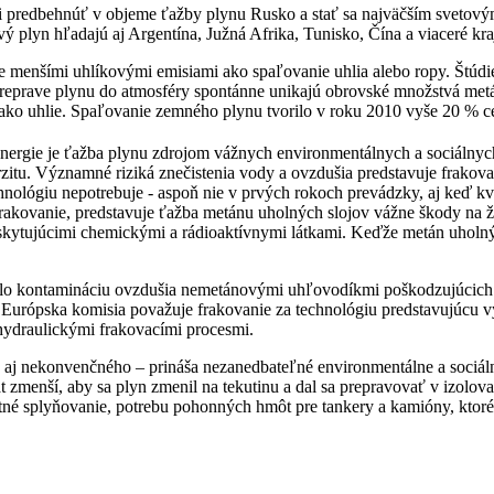
li predbehnúť v objeme ťažby plynu Rusko a stať sa najväčším sveto
ý plyn hľadajú aj Argentína, Južná Afrika, Tunisko, Čína a viaceré kra
menšími uhlíkovými emisiami ako spaľovanie uhlia alebo ropy. Štúdie v
j preprave plynu do atmosféry spontánne unikajú obrovské množstvá me
 ako uhlie. Spaľovanie zemného plynu tvorilo v roku 2010 vyše 20 % 
energie je ťažba plynu zdrojom vážnych environmentálnych a sociálnyc
zitu. Významné riziká znečistenia vody a ovzdušia predstavuje frakov
chnológiu nepotrebuje - aspoň nie v prvých rokoch prevádzky, aj keď k
né frakovanie, predstavuje ťažba metánu uholných slojov vážne škody n
 vyskytujúcimi chemickými a rádioaktívnymi látkami. Keďže metán uholnýc
vrdilo kontamináciu ovzdušia nemetánovými uhľovodíkmi poškodzujúcic
urópska komisia považuje frakovanie za technológiu predstavujúcu vy
 hydraulickými frakovacími procesmi.
aj nekonvenčného – prináša nezanedbateľné environmentálne a sociáln
 zmenší, aby sa plyn zmenil na tekutinu a dal sa prepravovať v izolov
tné splyňovanie, potrebu pohonných hmôt pre tankery a kamióny, ktoré