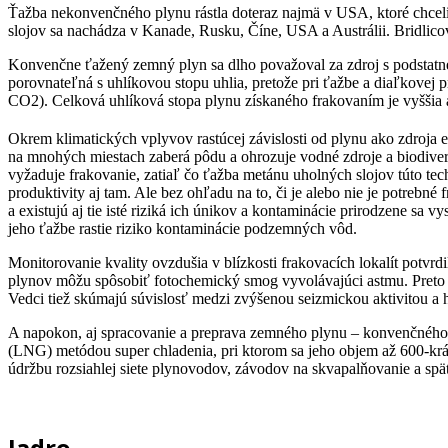
Ťažba nekonvenčného plynu rástla doteraz najmä v USA, ktoré chce
slojov sa nachádza v Kanade, Rusku, Číne, USA a Austrálii. Bridlicov
Konvenčne ťažený zemný plyn sa dlho považoval za zdroj s podstatne 
porovnateľná s uhlíkovou stopu uhlia, pretože pri ťažbe a diaľkove
CO2). Celková uhlíková stopa plynu získaného frakovaním je vyššia
Okrem klimatických vplyvov rastúcej závislosti od plynu ako zdroja 
na mnohých miestach zaberá pôdu a ohrozuje vodné zdroje a biodiver
vyžaduje frakovanie, zatiaľ čo ťažba metánu uholných slojov túto te
produktivity aj tam. Ale bez ohľadu na to, či je alebo nie je potreb
a existujú aj tie isté riziká ich únikov a kontaminácie prirodzene sa
jeho ťažbe rastie riziko kontaminácie podzemných vôd.
Monitorovanie kvality ovzdušia v blízkosti frakovacích lokalít pot
plynov môžu spôsobiť fotochemický smog vyvolávajúci astmu. Preto E
Vedci tiež skúmajú súvislosť medzi zvýšenou seizmickou aktivitou a
A napokon, aj spracovanie a preprava zemného plynu – konvenčného 
(LNG) metódou super chladenia, pri ktorom sa jeho objem až 600-krát
údržbu rozsiahlej siete plynovodov, závodov na skvapalňovanie a spä
Jadro