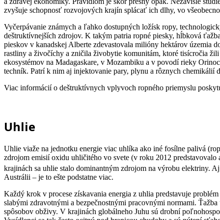
a zdravej ekonomiky. Pravidlom je skôr presný opak. Nezávislé štúdie
zvyšuje schopnosť rozvojových krajín splácať ich dlhy, vo všeobecnos
Vyčerpávanie známych a ľahko dostupných ložísk ropy, technologick
deštruktívnejších zdrojov. K takým patria ropné piesky, hĺbková ťaž
pieskov v kanadskej Alberte zdevastovala milióny hektárov územia do
rastliny a živočíchy a zničila živobytie komunitám, ktoré tisícročia
ekosystémov na Madagaskare, v Mozambiku a v povodí rieky Orinoco vo
techník. Patrí k nim aj injektovanie pary, plynu a rôznych chemikálií 
Viac informácií o deštruktívnych vplyvoch ropného priemyslu poskytuj
Uhlie
Uhlie viaže na jednotku energie viac uhlíka ako iné fosílne palivá (r
zdrojom emisií oxidu uhličitého vo svete (v roku 2012 predstavovalo
krajinách sa uhlie stalo dominantným zdrojom na výrobu elektriny. Aj
Austrálii – je to ešte podstatne viac.
Každý krok v procese získavania energia z uhlia predstavuje problém 
slabými zdravotnými a bezpečnostnými pracovnými normami. Ťažba uh
spôsobov obživy. V krajinách globálneho Juhu sú drobní poľnohospodár