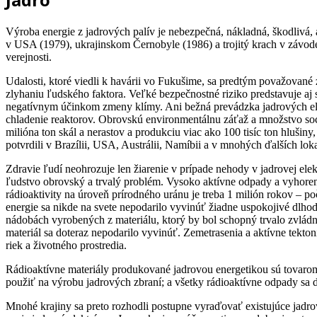
Výroba energie z jadrových palív je nebezpečná, nákladná, škodlivá,
v USA (1979), ukrajinskom Černobyle (1986) a trojitý krach v závode
verejnosti.
Udalosti, ktoré viedli k havárii vo Fukušime, sa predtým považované 
zlyhaniu ľudského faktora. Veľké bezpečnostné riziko predstavuje aj 
negatívnym účinkom zmeny klímy. Ani bežná prevádzka jadrových elekt
chladenie reaktorov. Obrovskú environmentálnu záťaž a množstvo soci
milióna ton skál a nerastov a produkciu viac ako 100 tisíc ton hluši
potvrdili v Brazílii, USA, Austrálii, Namíbii a v mnohých ďalších loka
Zdravie ľudí neohrozuje len žiarenie v prípade nehody v jadrovej elek
ľudstvo obrovský a trvalý problém. Vysoko aktívne odpady a vyhorené
rádioaktivity na úroveň prírodného uránu je treba 1 milión rokov – 
energie sa nikde na svete nepodarilo vyvinúť žiadne uspokojivé dlhod
nádobách vyrobených z materiálu, ktorý by bol schopný trvalo zvládn
materiál sa doteraz nepodarilo vyvinúť. Zemetrasenia a aktívne tekt
riek a životného prostredia.
Rádioaktívne materiály produkované jadrovou energetikou sú tovarom
použiť na výrobu jadrových zbraní; a všetky rádioaktívne odpady sa
Mnohé krajiny sa preto rozhodli postupne vyraďovať existujúce jadr