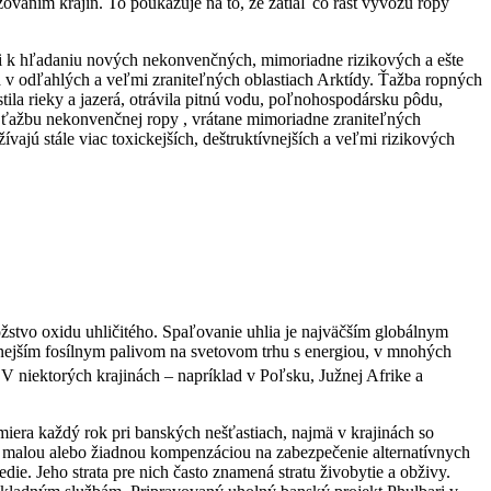
ovaním krajín. To poukazuje na to, že zatiaľ čo rast vývozu ropy
ti k hľadaniu nových nekonvenčných, mimoriadne rizikových a ešte
a v odľahlých a veľmi zraniteľných oblastiach Arktídy. Ťažba ropných
ila rieky a jazerá, otrávila pitnú vodu, poľnohospodársku pôdu,
riť ťažbu nekonvenčnej ropy , vrátane mimoriadne zraniteľných
jú stále viac toxickejších, deštruktívnejších a veľmi rizikových
nožstvo oxidu uhličitého. Spaľovanie uhlia je najväčším globálnym
cnejším fosílnym palivom na svetovom trhu s energiou, v mnohých
 V niektorých krajinách – napríklad v Poľsku, Južnej Afrike a
miera každý rok pri banských nešťastiach, najmä v krajinách so
 malou alebo žiadnou kompenzáciou na zabezpečenie alternatívnych
e. Jeho strata pre nich často znamená stratu živobytie a obživy.