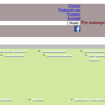
Domov
Podporili nás
Projekty
Kontakt
Pre samosprá
Hľadať
Víťazi a porazení
Neudržateľnosť
Deštruktívne 
Sebestačnosť
Miestna kontrola
Rešpektov
limitov
bonizácie
RCUE
Metodiky pre pláno