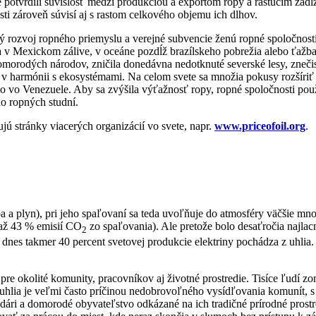
 potvrdili súvislosť medzi produkciou a exportom ropy a rastúcim zadlž
ti zároveň súvisí aj s rastom celkového objemu ich dlhov.
ý rozvoj ropného priemyslu a verejné subvencie ženú ropné spoločnos
ba v Mexickom zálive, v oceáne pozdĺž brazílskeho pobrežia alebo ťažb
morodých národov, zničila donedávna nedotknuté severské lesy, znečist
 žili v harmónii s ekosystémami. Na celom svete sa množia pokusy rozší
 Venezuele. Aby sa zvýšila výťažnosť ropy, ropné spoločnosti používa
do ropných studní.
ú stránky viacerých organizácií vo svete, napr.
www.priceofoil.org
.
opa a plyn), pri jeho spaľovaní sa teda uvoľňuje do atmosféry väčšie m
 až 43 % emisií CO
zo spaľovania). Ale pretože bolo desaťročia najla
2
 dnes takmer 40 percent svetovej produkcie elektriny pochádza z uhlia.
pre okolité komunity, pracovníkov aj životné prostredie. Tisíce ľudí zo
lia je veľmi často príčinou nedobrovoľného vysídľovania komunít, s
i a domorodé obyvateľstvo odkázané na ich tradičné prírodné prostredi