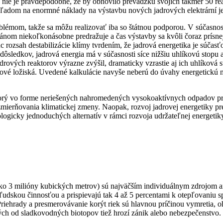
 a nie je pravdepodobné, že by obnovilo prevádzku svojich takmer 50 re
vzhľadom na enormné náklady na výstavbu nových jadrových elektrární j
blémom, takže sa môžu realizovať iba so štátnou podporou. V súčasnos
plánom niekoľkonásobne predražuje a čas výstavby sa kvôli čoraz prísn
úc rozsah destabilizácie klímy tvrdením, že jadrová energetika je súča
edkov, jadrová energia má v súčasnosti síce nižšiu uhlíkovú stopu ak
drových reaktorov výrazne zvýšil, dramaticky vzrastie aj ich uhlíková 
ánové ložiská. Uvedené kalkulácie navyše neberú do úvahy energetickú
ktorý vo forme neriešených nahromedených vysokoaktívnych odpadov pr
mierňovania klimatickej zmeny. Naopak, rozvoj jadrovej energetiky pred
logicky jednoduchých alternatív v rámci rozvoja udržateľnej energetik
o 3 milióny kubických metrov) sú najväčším individuálnym zdrojom an
h ľudskou činnosťou a prispievajú tak 4 až 5 percentami k otepľovani
Priehrady a presmerovávanie korýt riek sú hlavnou príčinou vymretia, 
lých od sladkovodných biotopov tiež hrozí zánik alebo nebezpečenstvo.