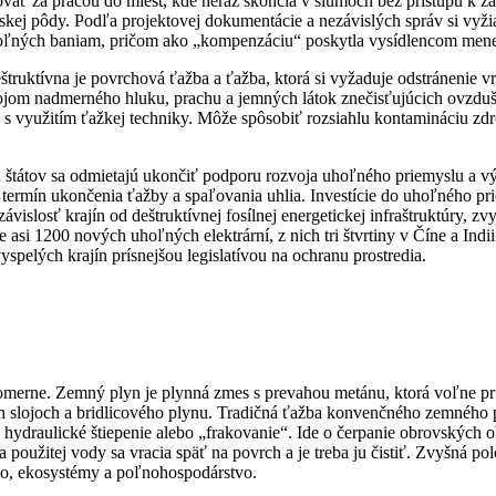
hovať za prácou do miest, kde neraz skončia v slumoch bez prístupu k
kej pôdy. Podľa projektovej dokumentácie a nezávislých správ si vyži
uhoľných baniam, pričom ako „kompenzáciu“ poskytla vysídlencom mene
truktívna je povrchová ťažba a ťažba, ktorá si vyžaduje odstránenie 
om nadmerného hluku, prachu a jemných látok znečisťujúcich ovzduši
 s využitím ťažkej techniky. Môže spôsobiť rozsiahlu kontamináciu zdro
ch štátov sa odmietajú ukončiť podporu rozvoja uhoľného priemyslu a v
termín ukončenia ťažby a spaľovania uhlia. Investície do uhoľného pr
vislosť krajín od deštruktívnej fosílnej energetickej infraštruktúry, 
 asi 1200 nových uhoľných elektrární, z nich tri štvrtiny v Číne a Indii.
spelých krajín prísnejšou legislatívou na ochranu prostredia.
nomerne. Zemný plyn je plynná zmes s prevahou metánu, ktorá voľne p
 slojoch a bridlicového plynu. Tradičná ťažba konvenčného zemného p
ko hydraulické štiepenie alebo „frakovanie“. Ide o čerpanie obrovskýc
oužitej vody sa vracia späť na povrch a je treba ju čistiť. Zvyšná pol
vo, ekosystémy a poľnohospodárstvo.