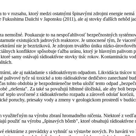
 a to v rozsahu, ktorý medzi ostatnými špinavými zdrojmi energie nemá
 Fukushima Daiichi v Japonsku (2011), ale aj stovky ďalších nehôd jad
za nemožné. Poukazuje to na nespoľahlivosť bezpečnostných systémov, k
starnutie existujúcich jadrových reaktorov. Je umocnené tým, že viacer
rární nie je bezriziková. Je zdrojom trvalého úniku nízko-úrovňového
álnych konfliktov spôsobuje ťažba uránu, ktorý je hlavným palivom pr
ny, ktoré samy ostávajú rádioaktívne stovky tisíc rokov. Kontamináciu 
litách.
trárni, ale aj nakladanie s rádioaktívnym odpadom. Likvidácia tisícov 
 palivové tyče sú toxické a toto rádioaktívne dedičstvo zanechané bud
počas tohto obdobia je bezpodmienečne treba uložiť tento odpad „bezp
obé „riešenia". Za také sa považujú hlbinné úložiská, ale aby boli bezp
uť teplo uvoľnené z rádioaktívneho rozpadu a zároveň odolať korózii, 
onické poruchy, priesaky vody a zmeny v geologickom prostredí v budúc
 využiteľným na výrobu zbraní hromadného ničenia. Niektoré z vedľajš
 dajú použiť na výrobu „špinavých bômb", ktoré obsahujú rádioaktívne
ové elektrárne z prevádzky a vyhnúť sa výstavbe nových. Po havárii v