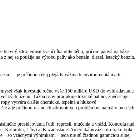
 hlavný zdroj emisií kysličníka uhličitého, pričom palivá na báze
z nej sa použije na výrobu palív ako benzín, diesel, letecký benzín,
ocesmi – je príčinou celej plejády vážnych environmentálnych,
iemysel však investuje ročne vyše 150 miliárd USD do vyhľadávania
e veľkých území. Ťažba ropy produkuje toxické bahno, znečisťuje
ropy vytvára ďalšie chemické, tepelné a hlukové
šie a je príčinou rastúcich zdravotných problémov, najmä v mestách,
silného presídľovania ľudí, represií, mučenia a vrážd. Kontrola nad
ne, Kolumbii, Líbyi aj Kazachstane. Americká invázia do Iraku bola
e – so vzácnymi výnimkami – teda nie sú žiadnou garanciou silnej