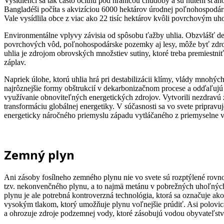
Vysídlenci sa tak často ocitnú pod hranicou chudoby a sú nútení sťa
Bangladéši počíta s akvizíciou 6000 hektárov úrodnej poľnohospodárs
Vale vysídlila obce z viac ako 22 tisíc hektárov kvôli povrchovým 
Environmentálne vplyvy závisia od spôsobu ťažby uhlia. Obzvlášť deš
povrchových vôd, poľnohospodárske pozemky aj lesy, môže byť zdroj
uhlia je zdrojom obrovských množstiev sutiny, ktoré treba premiestniť
záplav.
Napriek úlohe, ktorú uhlia hrá pri destabilizácii klímy, vlády mnohý
najrôznejšie formy obštrukcií v dekarbonizačnom procese a odďaľujú 
využívanie obnoviteľných energetických zdrojov. Vytvorili nezdravú zá
transformáciu globálnej energetiky. V súčasnosti sa vo svete pripravuje
energeticky náročného priemyslu západu vytláčaného z priemyselne vy
Zemný plyn
Ani zásoby fosílneho zemného plynu nie vo svete sú rozptýlené rov
tzv. nekonvenčného plynu, a to najmä metánu v pobrežných uhoľných
plynu je ale potrebná kontroverzná technológia, ktorá sa označuje a
vysokým tlakom, ktorý umožňuje plynu voľnejšie prúdiť. Asi polovica p
a ohrozuje zdroje podzemnej vody, ktoré zásobujú vodou obyvateľst