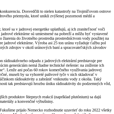
 konkurenciu. Dosvedčili to nielen katastrofy na Trojmíľovom ostrove
rového priemyslu, ktoré unikli zvýšenej pozornosti médií a
toré sa v jadrovej energetike uplatňujú, aj ich zraniteľnosť voči
é jadrové elektrárne sú umiestnené na pobreží a môžu byť vystavené
 žiarenia do životného prostredia prostredníctvom vody použitej na
e jadrové elektrárne. Výroba asi 25 ton uránu vyžaduje ťažbu pol
vodných zdrojov v okolí uránových baní a spracovateľských závodov
ton rádioaktívneho odpadu z jadrových elektrární predstavuje pre
úcim generáciám nemá žiadne technické riešenie: na zníženie ich
ečne“. Lenže ani počas 60 rokov komerčného využívania jadrovej
ečné, museli by sa vyhoreté palivové tyče v nich skladovať v
účinkom rádioaktivity a zabrániť vniknutiu vody z okolia. Taký
nosti tak predstavujú hrozbu úniku rádioaktivity do podzemných vôd,
ích produktov štiepnych reakcií (napríklad plutónium) sa dajú
 materiály a konvenčné výbušniny.
o Fukušime prijalo Nemecko rozhodnutie uzavrieť do roku 2022 všetky