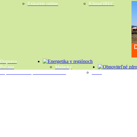
Exkurzie online
KlimaOBEC
Doprava
Poľana
Malacky
Teplo okolitého prostredia a Zeme
Voda