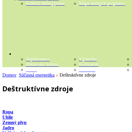
Kritériá dobrej praxe
Mapa dobrých projektov
Teplárenstvo
Výstavba
Rimavská Sobota
Kežmarok
Slnko
Biomasa
Domov
Súčasná energetika
Deštruktívne zdroje
Deštruktívne zdroje
Ropa
Uhlie
Zemný plyn
Jadro