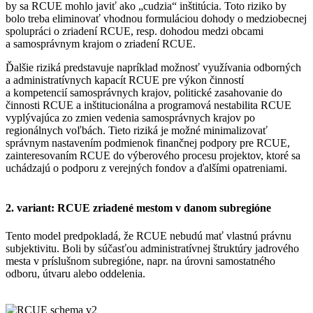
by sa RCUE mohlo javiť ako „cudzia“ inštitúcia. Toto riziko by
bolo treba eliminovať vhodnou formuláciou dohody o medziobecnej
spolupráci o zriadení RCUE, resp. dohodou medzi obcami
a samosprávnym krajom o zriadení RCUE.
Ďalšie riziká predstavuje napríklad možnosť využívania odborných
a administratívnych kapacít RCUE pre výkon činností
a kompetencií samosprávnych krajov, politické zasahovanie do
činnosti RCUE a inštitucionálna a programová nestabilita RCUE
vyplývajúca zo zmien vedenia samosprávnych krajov po
regionálnych voľbách. Tieto riziká je možné minimalizovať
správnym nastavením podmienok finančnej podpory pre RCUE,
zainteresovaním RCUE do výberového procesu projektov, ktoré sa
uchádzajú o podporu z verejných fondov a ďalšími opatreniami.
2. variant: RCUE zriadené mestom v danom subregióne
Tento model predpokladá, že RCUE nebudú mať vlastnú právnu
subjektivitu. Boli by súčasťou administratívnej štruktúry jadrového
mesta v príslušnom subregióne, napr. na úrovni samostatného
odboru, útvaru alebo oddelenia.