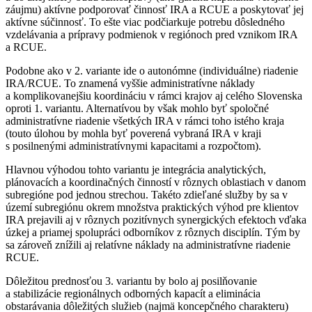
záujmu) aktívne podporovať činnosť IRA a RCUE a poskytovať jej
aktívne súčinnosť. To ešte viac podčiarkuje potrebu dôsledného
vzdelávania a prípravy podmienok v regiónoch pred vznikom IRA
a RCUE.
Podobne ako v 2. variante ide o autonómne (individuálne) riadenie
IRA/RCUE. To znamená vyššie administratívne náklady
a komplikovanejšiu koordináciu v rámci krajov aj celého Slovenska
oproti 1. variantu. Alternatívou by však mohlo byť spoločné
administratívne riadenie všetkých IRA v rámci toho istého kraja
(touto úlohou by mohla byť poverená vybraná IRA v kraji
s posilnenými administratívnymi kapacitami a rozpočtom).
Hlavnou výhodou tohto variantu je integrácia analytických,
plánovacích a koordinačných činností v rôznych oblastiach v danom
subregióne pod jednou strechou. Takéto zdieľané služby by sa v
území subregiónu okrem množstva praktických výhod pre klientov
IRA prejavili aj v rôznych pozitívnych synergických efektoch vďaka
úzkej a priamej spolupráci odborníkov z rôznych disciplín. Tým by
sa zároveň znížili aj relatívne náklady na administratívne riadenie
RCUE.
Dôležitou prednosťou 3. variantu by bolo aj posilňovanie
a stabilizácie regionálnych odborných kapacít a eliminácia
obstarávania dôležitých služieb (najmä koncepčného charakteru)