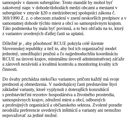
samospráv v danom subregióne. Tento mandát by mohol byť
zakotvený napr. v dohode/dohodách medzi obcami a mestami v
subregióne v zmysle §20 o medziobecnej spolupráci zákona č.
369/1990 Z. z. o obecnom zriadení v znení neskorších predpisov a v
samostatnej dohode týchto miest a obcí so samosprávnym krajom.
Táto podmienka by mala byť povinná, a to bez ohľadu na to, ktorý
z variantov uvedených ďalšej časti sa uplatní.
Dôležité je , aby pôsobnosť RCUE pokryla celé územie
Slovennskej republiky a tiež to, aby bol ich organizačný model
jednotný, umožňujúci pružnú a čo najjednoduchšiu koordináciu
RCUE na úrovni krajov, minimálnu úroveň administratívnej záťaže
a zároveň nezávislú a kvalitnú kontrolu a monitoring kvality ich
činnosti.
Do úvahy prichádza niekoľko variantov, pričom každý má svoje
prednosti aj obmedzenia. V nasledujúcej časti predstavíme štyri
základné varianty, ktoré vyplynuli z doterajších konzultácií
s predstaviteľmi rezortov hospodárstva a životného prostredia,
samosprávnych krajov, združení miest a obcí, odborných
a profesijných organizácií a občianskeho sektora. Zvolené poradie
neodráža preferencie uvedených inštitúcií a varianty ani nemožno
nepovažovať za jediné možné.