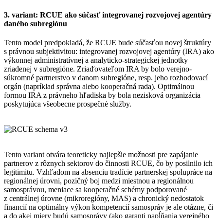
3. variant: RCUE ako súčasť integrovanej rozvojovej agentúry
daného subregiónu
Tento model predpokladá, že RCUE bude súčasťou novej štruktúry
s právnou subjektivitou: integrovanej rozvojovej agentúry (IRA) ako
výkonnej administratívnej a analyticko-strategickej jednotky
zriadenej v subregióne. Zriaďovateľom IRA by bolo verejno-
súkromné partnerstvo v danom subregióne, resp. jeho rozhodovací
orgán (napríklad správna alebo kooperačná rada). Optimálnou
formou IRA z právneho hľadiska by bola nezisková organizácia
poskytujúca všeobecne prospečné služby.
Tento variant otvára teoreticky najlepšie možnosti pre zapájanie
partnerov z rôznych sektorov do činnosti RCUE, čo by posilnilo ich
legitimitu. Vzhľadom na absenciu tradície partnerskej spolupráce na
regionálnej úrovni, pozičný boj medzi miestnou a regionálnou
samosprávou, meniace sa kooperačné schémy podporované
z centrálnej úrovne (mikroregióny, MAS) a chronický nedostatok
financií na optimálny výkon kompetencií samospráv je ale otázne, či
a do akej miery budú samosprávy (ako garanti napĺňania verejného