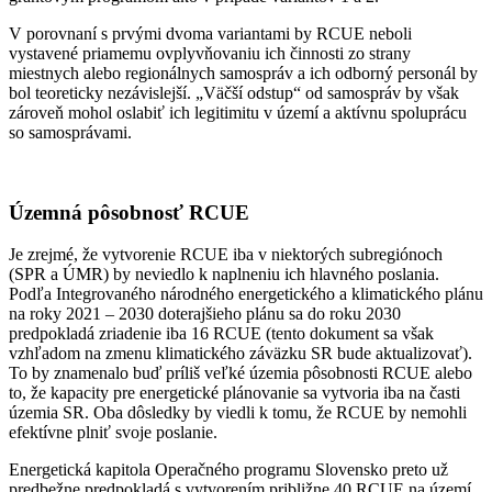
V porovnaní s prvými dvoma variantami by RCUE neboli
vystavené priamemu ovplyvňovaniu ich činnosti zo strany
miestnych alebo regionálnych samospráv a ich odborný personál by
bol teoreticky nezávislejší. „Väčší odstup“ od samospráv by však
zároveň mohol oslabiť ich legitimitu v území a aktívnu spoluprácu
so samosprávami.
Územná pôsobnosť RCUE
Je zrejmé, že vytvorenie RCUE iba v niektorých subregiónoch
(SPR a ÚMR) by neviedlo k naplneniu ich hlavného poslania.
Podľa Integrovaného národného energetického a klimatického plánu
na roky 2021 – 2030 doterajšieho plánu sa do roku 2030
predpokladá zriadenie iba 16 RCUE (tento dokument sa však
vzhľadom na zmenu klimatického záväzku SR bude aktualizovať).
To by znamenalo buď príliš veľké územia pôsobnosti RCUE alebo
to, že kapacity pre energetické plánovanie sa vytvoria iba na časti
územia SR. Oba dôsledky by viedli k tomu, že RCUE by nemohli
efektívne plniť svoje poslanie.
Energetická kapitola Operačného programu Slovensko preto už
predbežne predpokladá s vytvorením približne 40 RCUE na území