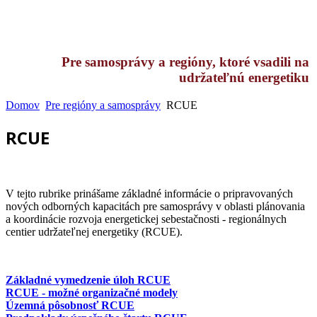
Pre samosprávy a regióny, ktoré vsadili na
udržateľnú energetiku
Domov
Pre regióny a samosprávy
RCUE
RCUE
V tejto rubrike prinášame základné informácie o pripravovaných
nových odborných kapacitách pre samosprávy v oblasti plánovania
a koordinácie rozvoja energetickej sebestačnosti - regionálnych
centier udržateľnej energetiky (RCUE).
Základné vymedzenie úloh RCUE
RCUE - možné organizačné modely
Územná pôsobnosť RCUE