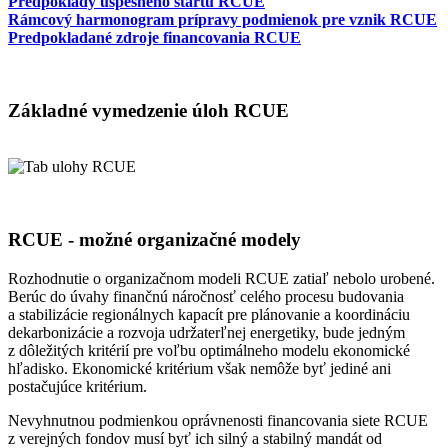
Predpoklady úspešného štartu RCUE
Rámcový harmonogram prípravy podmienok pre vznik RCUE
Predpokladané zdroje financovania RCUE
Základné vymedzenie úloh RCUE
RCUE - možné organizačné modely
Rozhodnutie o organizačnom modeli RCUE zatiaľ nebolo urobené.
Berúc do úvahy finančnú náročnosť celého procesu budovania
a stabilizácie regionálnych kapacít pre plánovanie a koordináciu
dekarbonizácie a rozvoja udržaterľnej energetiky, bude jedným
z dôležitých kritérií pre voľbu optimálneho modelu ekonomické
hľadisko. Ekonomické kritérium však nemôže byť jediné ani
postačujúce kritérium.
Nevyhnutnou podmienkou oprávnenosti financovania siete RCUE
z verejných fondov musí byť ich silný a stabilný mandát od