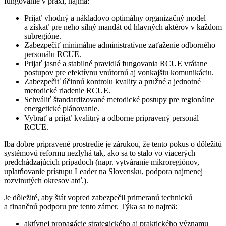
fungovanie v praxi, najmä:
Prijať vhodný a nákladovo optimálny organizačný model
a získať pre neho silný mandát od hlavných aktérov v každom
subregióne.
Zabezpečiť minimálne administratívne zaťaženie odborného
personálu RCUE.
Prijať jasné a stabilné pravidlá fungovania RCUE vrátane
postupov pre efektívnu vnútornú aj vonkajšiu komunikáciu.
Zabezpečiť účinnú kontrolu kvality a pružné a jednotné
metodické riadenie RCUE.
Schváliť štandardizované metodické postupy pre regionálne
energetické plánovanie.
Vybrať a prijať kvalitný a odborne pripravený personál
RCUE.
Iba dobre pripravené prostredie je zárukou, že tento pokus o dôležitú
systémovú reformu nezlyhá tak, ako sa to stalo vo viacerých
predchádzajúcich prípadoch (napr. vytváranie mikroregiónov,
uplatňovanie prístupu Leader na Slovensku, podpora najmenej
rozvinutých okresov atď.).
Je dôležité, aby štát vopred zabezpečil primeranú technickú
a finančnú podporu pre tento zámer. Týka sa to najmä:
aktívnej propagácie strategického aj praktického významu