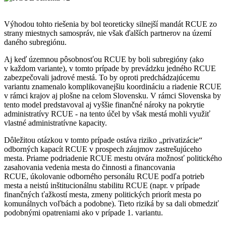
Výhodou tohto riešenia by bol teoreticky silnejší mandát RCUE zo
strany miestnych samospráv, nie však ďalších partnerov na území
daného subregiónu.
Aj keď územnou pôsobnosťou RCUE by boli subregióny (ako
v každom variante), v tomto prípade by prevádzku jedného RCUE
zabezpečovali jadrové mestá. To by oproti predchádzajúcemu
variantu znamenalo komplikovanejšiu koordináciu a riadenie RCUE
v rámci krajov aj plošne na celom Slovensku. V rámci Slovenska by
tento model predstavoval aj vyššie finančné nároky na pokrytie
administratívy RCUE - na tento účel by však mestá mohli využiť
vlastné administratívne kapacity.
Dôležitou otázkou v tomto prípade ostáva riziko „privatizácie“
odborných kapacít RCUE v prospech záujmov zastrešujúceho
mesta. Priame podriadenie RCUE mestu otvára možnosť politického
zasahovania vedenia mesta do činnosti a financovania
RCUE, úkolovanie odborného personálu RCUE podľa potrieb
mesta a neistú inštitucionálnu stabilitu RCUE (napr. v prípade
finančných ťažkostí mesta, zmeny politických priorít mesta po
komunálnych voľbách a podobne). Tieto riziká by sa dali obmedziť
podobnými opatreniami ako v prípade 1. variantu.