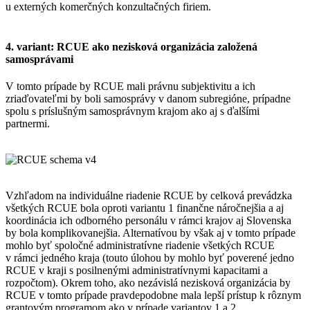
u externých komerčných konzultačných firiem.
4. variant: RCUE ako nezisková organizácia založená
samosprávami
V tomto prípade by RCUE mali právnu subjektivitu a ich
zriaďovateľmi by boli samosprávy v danom subregióne, prípadne
spolu s príslušným samosprávnym krajom ako aj s ďalšími
partnermi.
Vzhľadom na individuálne riadenie RCUE by celková prevádzka
všetkých RCUE bola oproti variantu 1 finančne náročnejšia a aj
koordinácia ich odborného personálu v rámci krajov aj Slovenska
by bola komplikovanejšia. Alternatívou by však aj v tomto prípade
mohlo byť spoločné administratívne riadenie všetkých RCUE
v rámci jedného kraja (touto úlohou by mohlo byť poverené jedno
RCUE v kraji s posilnenými administratívnymi kapacitami a
rozpočtom). Okrem toho, ako nezávislá nezisková organizácia by
RCUE v tomto prípade pravdepodobne mala lepší prístup k rôznym
grantovým programom ako v prípade variantov 1 a 2.