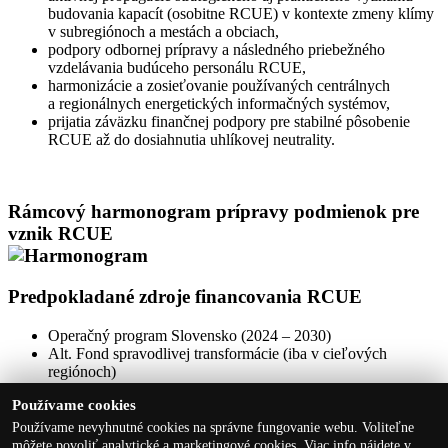
budovania kapacít (osobitne RCUE) v kontexte zmeny klímy
v subregiónoch a mestách a obciach,
podpory odbornej prípravy a následného priebežného
vzdelávania budúceho personálu RCUE,
harmonizácie a zosieťovanie používaných centrálnych
a regionálnych energetických informačných systémov,
prijatia záväzku finančnej podpory pre stabilné pôsobenie
RCUE až do dosiahnutia uhlíkovej neutrality.
Rámcový harmonogram prípravy podmienok pre
vznik RCUE
Predpokladané zdroje financovania RCUE
Operačný program Slovensko (2024 – 2030)
Alt. Fond spravodlivej transformácie (iba v cieľových
regiónoch)
Predpokladom financovania RCUE je ich zakotvenie
Používame cookies
v pripravovaných krajských integrovaných územných stratégiách.
Používame nevyhnutné cookies na správne fungovanie webu. Voliteľne
môžete povoliť analytické a marketingové cookies. Viac info nájdete v