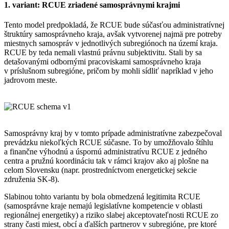
1. variant: RCUE zriadené samosprávnymi krajmi
Tento model predpokladá, že RCUE bude súčasťou administratívnej
štruktúry samosprávneho kraja, avšak vytvorenej najmä pre potreby
miestnych samospráv v jednotlivých subregiónoch na území kraja.
RCUE by teda nemali vlastnú právnu subjektivitu. Stali by sa
detašovanými odbornými pracoviskami samosprávneho kraja
v príslušnom subregióne, pričom by mohli sídliť napríklad v jeho
jadrovom meste.
Samosprávny kraj by v tomto prípade administratívne zabezpečoval
prevádzku niekoľkých RCUE súčasne. To by umožňovalo štíhlu
a finančne výhodnú a úspornú administratívu RCUE z jedného
centra a pružnú koordináciu tak v rámci krajov ako aj plošne na
celom Slovensku (napr. prostredníctvom energetickej sekcie
združenia SK-8).
Slabinou tohto variantu by bola obmedzená legitimita RCUE
(samosprávne kraje nemajú legislatívne kompetencie v oblasti
regionálnej energetiky) a riziko slabej akceptovateľnosti RCUE zo
strany časti miest, obcí a ďalších partnerov v subregióne, pre ktoré