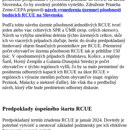
Slovenska, čo by uvedený problém vyriešilo. Združenie Priatelia
Zeme-CEPA pripravili
návrh vymedzenia územnej pôsobnosti
budúcich RCUE na Slovensku
.
Podľa tohto návrhu územie pôsobnosti jednotlivých RCUE tvorí
jeden alebo viac celistvých SPR a ÚMR (resp. celých okresov).
Návrh sa vyhýba umelému deleniu týchto územných celkov, skôr
ich vo viacerých prípadoch zlučuje, berúc do úvahy predpokladaný
limitovaný objem finančných prostriedkov pre RCUE. Priemerný
počet obyvateľov územia pôsobnosti RCUE tak je približne 150
tisíc. V opodstatnených prípadoch (Bratislava, Košice, a regióny
Šariš, Horný Zemplín a Galanta-Dunajská Streda) je počet
obyvateľov v týchto regiónoch vyšší, čo by sa malo premietnuť do
posilnenia odborných kapacít ich RCUE na úkor RCUE v
regiónoch s výrazne menším počtom obyvateľov (napr. regióny
Pezinok, Malacky a niektoré ďalšie). Ide však iba o predbežný
návrh, ktorý ešte bude predmetom odbornej diskusie.
Predpoklady úspešného štartu RCUE
Predpokladaný termín zriadenia RCUE je január 2024. Dovtedy je
potrebné vytvoriť a otestovať základné podmienky pre ich efektívne